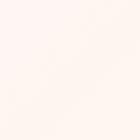
"Con FormasPR, cada formulario es un
paso adelante para Puerto Rico. Es la
herramienta que transforma ideas en
acción, sueños en realidades, y desafíos
en oportunidades. No es sólo lo que
hacemos, sino cómo lo hacemos juntos,
por nuestro país, más allá del dinero. Es
tu forma de hacer historia. ¿Cuál será tu